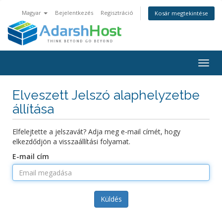
Magyar
Bejelentkezés
Regisztráció
Kosár megtekintése
Togg
navig
Elveszett Jelszó alaphelyzetbe
állítása
Elfelejtette a jelszavát? Adja meg e-mail címét, hogy
elkezdődjön a visszaállítási folyamat.
E-mail cím
Küldés